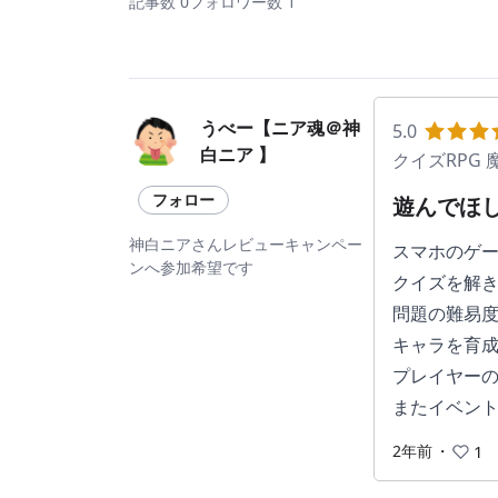
記事数 0
フォロワー数 1
うべー【ニア魂＠神
5.0
白ニア 】
クイズRPG
フォロー
遊んでほ
神白ニアさんレビューキャンペー
スマホのゲ
ンへ参加希望です
クイズを解き
問題の難易
キャラを育
プレイヤー
またイベン
2年前
・
1