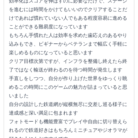
効率化はスコアを伸ばすのに必要なだけで、ステージ
を進むには時間をかけてもいいのでクリアすることだ
けであれば慣れていない人でもある程度容易に進める
ことができる難易度になっています
もちろん手慣れた人は効率を求めた歯応えのあるやり
込みもでき、ビギナーからベテランまで幅広く手軽に
楽しめるものになっていると思います
クリア目標次第ですが、インフラを整備し終えたら終
了ではなく輸送が終わるのを待つ時間が発生します
手直しをしつつ、自分が作り上げた世界をゆっくり眺
めるこの時間にこのゲームの魅力が詰まっていると思
いました
自分の設計した鉄道網が縦横無尽に交差し巡る様子に
達成感と深い満足に包まれます
フォトモードも機能豊富でプレイ中自由に切り替えら
れるので鉄道好きはもちろんミニチュアやジオラマが