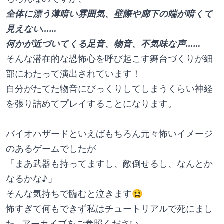
全体に漂う薄暗い雰囲気、壁際や廊下の端が暗くて
見えない……
何かが近づいてくる足音、物音、不気味な声……
そんな潜在的な恐怖心を呼び起こす舞台づくりが細
部にわたって演出されています！
自分がたてた物音にびっくりしてしまうくらい神経
を張り詰めてプレイすることになります。
バイオハザードといえばもちろん元々怖いイメージ
のあるゲームでしたが
「まあ武器も持ってますし、敵倒せるし、なんとか
なるかな♪」
そんな気持ちで臨むと泣きます😫
怖すぎて何もできず私はチュートリアルで死にまし
た…アーカイブをご参照ください…。