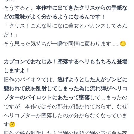
そうすると、
本作中に出てきたクリスからの手紙な
どの意味がよく分かるようになるんです！
「クリス！こんな時になに美女とバカンスしてるん
だ！」
そう思った気持ちが一瞬で同情に変わります……😔
カプコンでおなじみ！墜落するヘリももちろん登場
しますよ！
旧作のバイオ２では、
逃げようとした人がゾンビに
襲われて銃を乱射してしまった為に流れ弾がヘリコ
プターのパイロットにあたって墜落
してしまったの
ですが、本作ではその部分が描かれておらず、なぜ
ヘリコプターが墜落したのか分からなくなっていま
す🤔
旧作で銃を乱射した方は別の場所で別の形で命を落