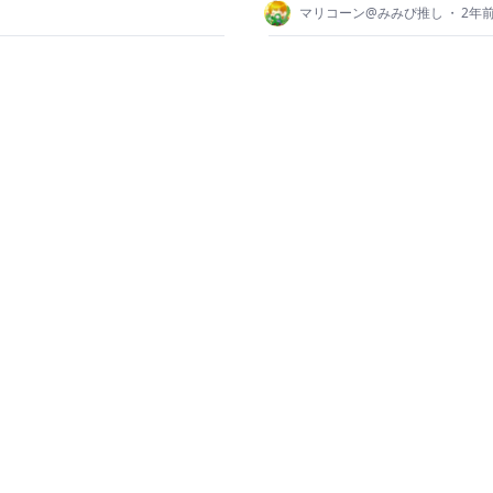
マリコーン@みみぴ推し
・
2年