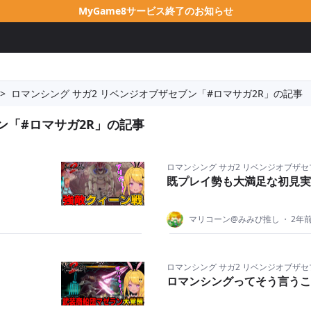
MyGame8サービス終了のお知らせ
>
ロマンシング サガ2 リベンジオブザセブン「#ロマサガ2R」の記事
ン「#ロマサガ2R」の記事
ロマンシング サガ2 リベンジオブザセ
既プレイ勢も大満足な初見実
マリコーン@みみぴ推し
・
2年
ロマンシング サガ2 リベンジオブザセ
ロマンシングってそう言うこ