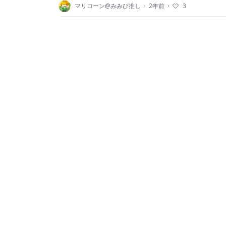
マリコーン@みみぴ推し
・
2年前
・
3