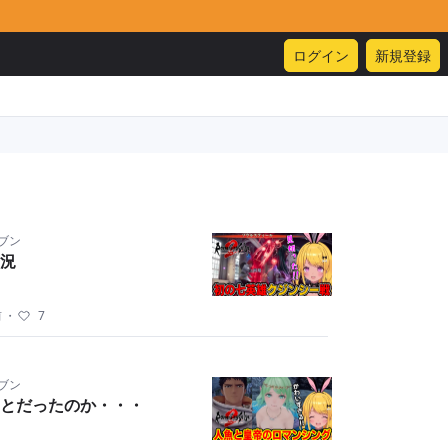
ログイン
新規登録
ブン
況
前
・
7
ブン
とだったのか・・・