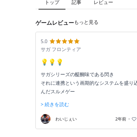
トップ
記事
レビュー
もっと見る
ゲームレビュー
5.0
サガ フロンティア
💡💡💡
サガシリーズの醍醐味である閃き
それに連携という画期的なシステムを盛り
んだスルメゲー
> 続きを読む
技によって様々な隠し属性が付いており、
れを理解、予測した上で技を自分で組み合
わいじぇい
2年前
・
せることが出来るバトルは試行錯誤が出来
とても面白いです