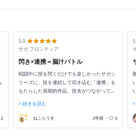
5.0
5
サガ フロンティア
閃き×連携＝脳汁バトル
戦闘中に技を閃くだけでも楽しかったサガシ
込
リーズに、技を連続して叩き込む「連携」を
もたらした画期的作品。技名がつながってな
んだか良く分からない感じになるのも楽し
> 続きを読む
そ
い。人間、妖魔、メカ、モンスターなど成長
わ
の仕方が違う多種多様な種族を仲間にしてと
2
ねこらうす
2年前
・
3
、
にかく自由に遊べるRPG。主人公は7人から
選択できて、筆者は昔から半妖の「アセル