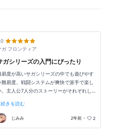
.0
サガ フロンティア
サガシリーズの入門にぴったり
難易度が高いサガシリーズの中でも遊びやす
い難易度。戦闘システムが爽快で派手で楽し
い。主人公7人分のストーリーがそれぞれし
っかりしていて、独特な世界観もマッチして
> 続きを読む
笑いあり涙あり熱さありの良いゲーム。
じみみ
2年前
・
2