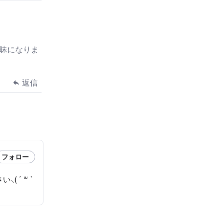
曖昧になりま
返信
フォロー
´ ꒳ `