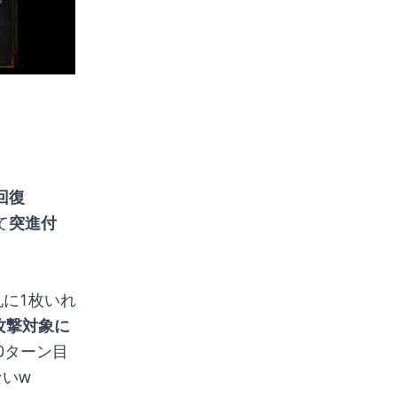
回復
て
突進付
札に1枚いれ
攻撃対象に
0ターン目
いw