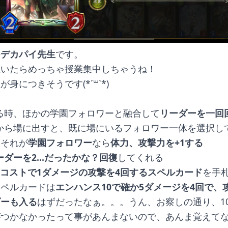
の
デカパイ先生
です。
生いたらめっちゃ授業集中しちゃうね！
身につきそうです(*´꒳`*)
は
る時、ほかの学園フォロワーと融合して
リーダーを一回
から場に出すと、既に場にいるフォロワー一体を選択し
にそれが
学園フォロワー
なら
体力、攻撃力を+1する
ーダーを2...だったかな？回復
してくれる
0コストで1ダメージの攻撃を4回するスペルカード
を手
スペルカードは
エンハンス10で確か5ダメージを4回で、
ダーも入る
はずだったなぁ。。。うん、お察しの通り、1
がつかなかったって事があんまないので、あんま覚えてな