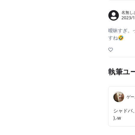
名無し
2023/1
曖昧すぎ。
すね🤣
執筆ユ
ゲー
シャドバ、
)⸝w