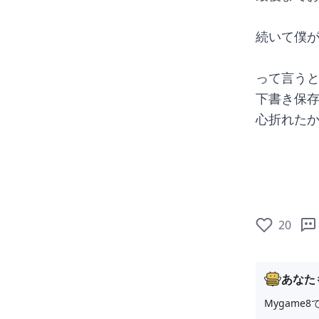
続いて僕
って言う
下書き保
心折れた
20
あなた
Mygam