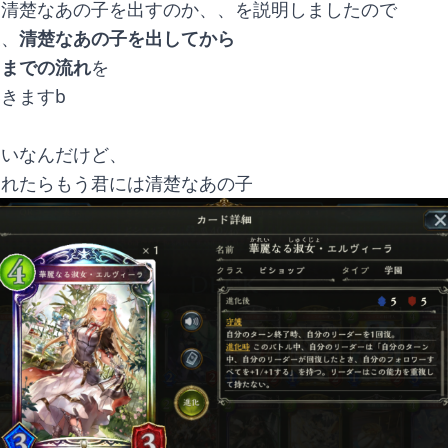
て清楚なあの子を出すのか、、を説明しましたので
後、
清楚なあの子を出してから
くまでの流れ
を
きますb
らいなんだけど、
これたらもう君には清楚なあの子