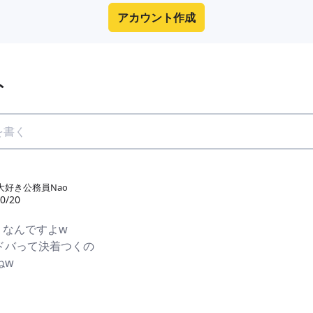
アカウント作成
ト
大好き公務員Nao
0/20
うなんですよw
ドバって決着つくの
ねw