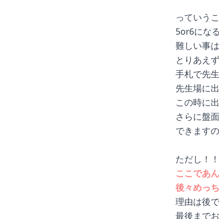
っていう
5or6に
難しい事
とりあえ
手札で先
先生場に出
この時に
さらに盤
できますの
ただし！
ここであ
後々めっ
理由は後
最後までお付