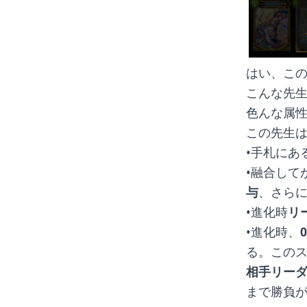
はい、こ
こんな先
色んな属性が
この先生
•手札にあ
•融合して
与
、さら
•進化時
リ
•進化時、
る。この
相手リー
まで勝負