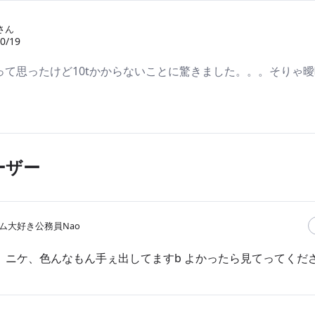
さん
0/19
って思ったけど10tかからないことに驚きました。。。そりゃ
ーザー
ム大好き公務員Nao
ニケ、色んなもん手ぇ出してますb よかったら見てってください⸜( 