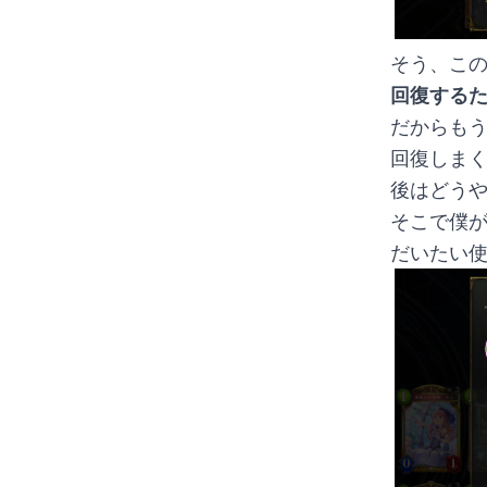
そう、こ
回復する
だからも
回復しま
後はどう
そこで僕
だいたい