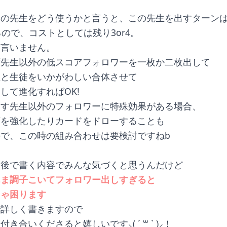
この先生をどう使うかと言うと、この先生を出すターン
なるので、コストとしては残り3or4。
は言いません。
ず先生以外の低スコアフォロワーを一枚か二枚出して
生と生徒をいかがわしい合体させて
して進化すればOK!
出す先生以外のフォロワーに特殊効果がある場合、
面を強化したりカードをドローすることも
で、この時の組み合わせは要検討ですねb
！後で書く内容でみんな気づくと思うんだけど
んま調子こいてフォロワー出しすぎると
ちゃ困ります
で詳しく書きますので
き合いくださると嬉しいです⸜( ´ ꒳ ` )⸝！