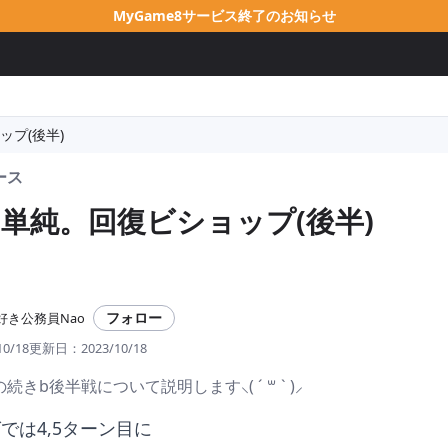
MyGame8サービス終了のお知らせ
プ(後半)
ース
単純。回復ビショップ(後半)
フォロー
好き公務員Nao
10/18
更新日：
2023/10/18
きb後半戦について説明します⸜( ´ ꒳ ` )⸝
では4,5ターン目に