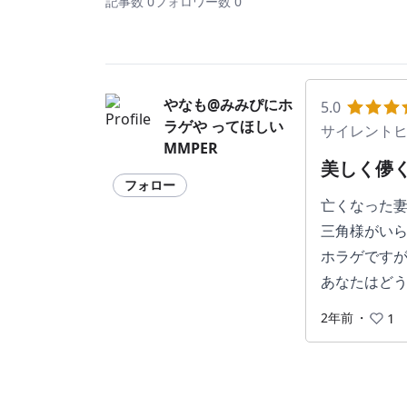
記事数 0
フォロワー数 0
やなも@みみぴにホ
5.0
ラゲや ってほしい
サイレントヒ
MMPER
美しく儚
フォロー
亡くなった
三角様がい
ホラゲです
あなたはど
2年前
・
1