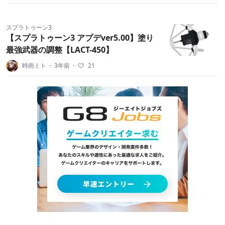
スプラトゥーン3
【スプラトゥーン3 アプデver5.00】塗り
最強武器の調整【LACT-450】
時雨ミト
・
3年前
・
21