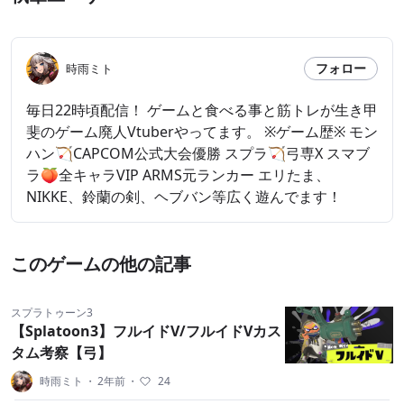
フォロー
時雨ミト
毎日22時頃配信！ ゲームと食べる事と筋トレが生き甲
斐のゲーム廃人Vtuberやってます。 ※ゲーム歴※ モン
ハン🏹CAPCOM公式大会優勝 スプラ🏹弓専X スマブ
ラ🍑全キャラVIP ARMS元ランカー エリたま、
NIKKE、鈴蘭の剣、ヘブバン等広く遊んでます！
このゲームの他の記事
スプラトゥーン3
【Splatoon3】フルイドV/フルイドVカス
タム考察【弓】
時雨ミト
・
2年前
・
24