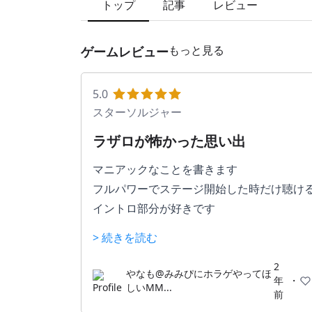
トップ
記事
レビュー
もっと見る
ゲームレビュー
5.0
スターソルジャー
ラザロが怖かった思い出
マニアックなことを書きます
フルパワーでステージ開始した時だけ聴け
イントロ部分が好きです
それにしてもこのサムネ画像、海外版？濃
> 続きを読む
なー
2
やなも@みみぴにホラゲやってほ
年
・
しいMM...
前