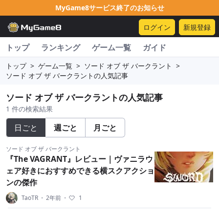
MyGame8サービス終了のお知らせ
ログイン
新規登録
トップ
ランキング
ゲーム一覧
ガイド
トップ
>
ゲーム一覧
>
ソード オブ ザ バークラント
>
ソード オブ ザ バークラントの人気記事
ソード オブ ザ バークラントの人気記事
1 件の検索結果
日ごと
週ごと
月ごと
ソード オブ ザ バークラント
『The VAGRANT』レビュー｜ヴァニラウ
ェア好きにおすすめできる横スクアクショ
ンの傑作
TaoTR
・
2年前
・
1