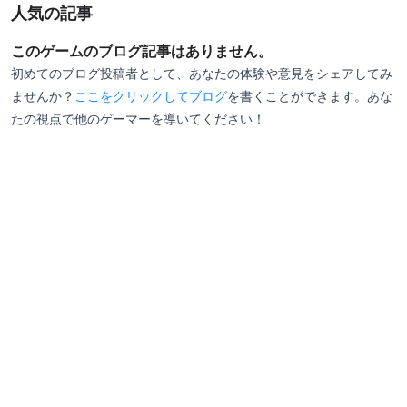
人気の記事
ヴァレリア島という小さな島国に根強くはびこる民族
このゲームのブログ記事はありません。
間の対立に端を発した紛争が、いつしか権力によって
初めてのブログ投稿者として、あなたの体験や意見をシェアしてみ
虐げられてきた人々の解放戦争へ発展していくのが凄
ませんか？
ここをクリックしてブログ
を書くことができます。あな
くリアルに描かれています。
たの視点で他のゲーマーを導いてください！
そしてこのゲームの一部のキャラクターや装備がFF14
にも登場していたりします。
どのキャラクターや装備かは是非プレイして探してみ
てくださいね。