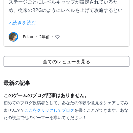
ステージごとにレベルキャップが設定されているた
め、従来のRPGのようにレベルを上げて攻略するとい
う手法が通用しません。
> 続きを読む
出現する敵、属性、地形を考慮して知恵と戦術をフル
回転して戦い抜いていく必要があり、ここが上手くい
Eclair
・
2年前
・
かないと簡単に詰んでしまうことになります。
しかし、プレイヤーの選択によってストーリーやエン
ディングが変わり、仲間になるキャラも変わってきま
全てのレビューを見る
す。この分岐がこのゲームの一番の醍醐味であると思
っています。
最新の記事
一度ゲームをクリアすると、現在のキャラクターを保
このゲームのブログ記事はありません。
持したまま過去のストーリーの分岐点まで遡って選ば
初めてのブログ投稿者として、あなたの体験や意見をシェアしてみ
なかった選択肢を選んで遊び、新しいストーリーを体
ませんか？
ここをクリックしてブログ
を書くことができます。あな
たの視点で他のゲーマーを導いてください！
験し、登場しなかったキャラクターや助けられなかっ
たキャラクターとの出会いを果たすことも出来ます。