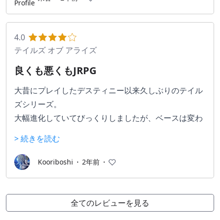
4.0
テイルズ オブ アライズ
良くも悪くもJRPG
大昔にプレイしたデスティニー以来久しぶりのテイル
ズシリーズ。
大幅進化していてびっくりしましたが、ベースは変わ
らずテイルズだったので安心。
> 続きを読む
奴隷スタート、世界が隣り合った2つの惑星に分かれ
Kooriboshi
・
2年前
・
ているなど、最序盤からストーリーの引き込み具合が
すごく、つまらなくなりがちな序盤からのめり込んで
プレイできるいいゲームでした。
全てのレビューを見る
とはいえやはりJRPGならではの不便さも数多くあるの