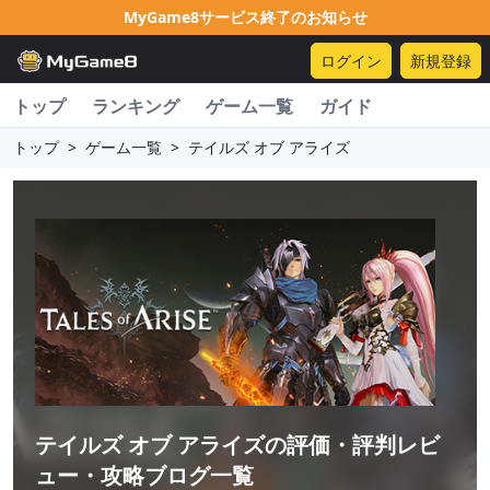
MyGame8サービス終了のお知らせ
ログイン
新規登録
トップ
ランキング
ゲーム一覧
ガイド
トップ
>
ゲーム一覧
>
テイルズ オブ アライズ
テイルズ オブ アライズ
の評価・評判レビ
ュー・攻略ブログ一覧