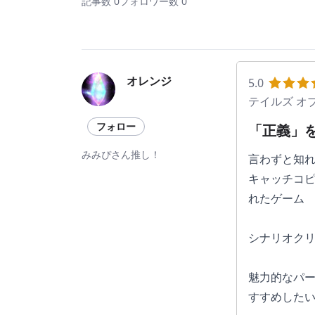
記事数 0
フォロワー数 0
オレンジ
5.0
テイルズ オ
フォロー
「正義」を
みみぴさん推し！
言わずと知れ
キャッチコピ
れたゲーム
シナリオクリ
魅力的なパ
すすめした