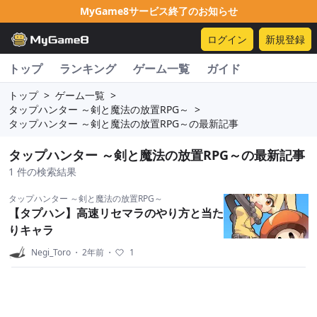
MyGame8サービス終了のお知らせ
ログイン
新規登録
トップ
ランキング
ゲーム一覧
ガイド
トップ
>
ゲーム一覧
>
タップハンター ～剣と魔法の放置RPG～
>
タップハンター ～剣と魔法の放置RPG～の最新記事
タップハンター ～剣と魔法の放置RPG～の最新記事
1 件の検索結果
タップハンター ～剣と魔法の放置RPG～
【タプハン】高速リセマラのやり方と当た
りキャラ
Negi_Toro
・
2年前
・
1