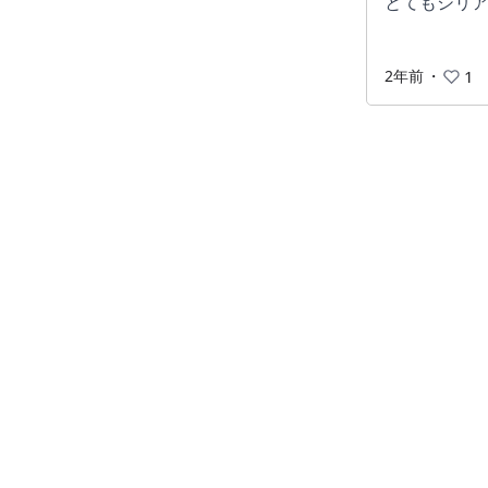
とてもシリ
2年前
・
1