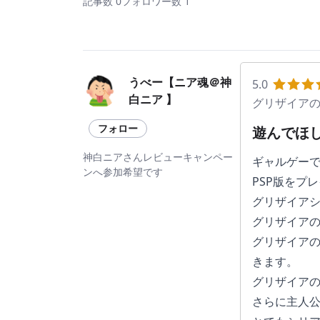
記事数 0
フォロワー数 1
うべー【ニア魂＠神
5.0
白ニア 】
グリザイアの迷宮 L
フォロー
遊んでほ
神白ニアさんレビューキャンペー
ギャルゲー
ンへ参加希望です
PSP版をプ
グリザイアシ
グリザイア
グリザイアの
きます。
グリザイア
さらに主人