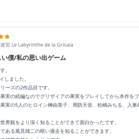
e Labyrinthe de la Grisaia
しい僕/私の思い出ゲーム
です。
レイしました。
リーズの2作品目です。
の果実の続編なのでグリザイアの果実をプレイしてから本作を
果実の5人のヒロイン榊由美子、周防天音、松嶋みちる、入巣
の世界観をより深く知ることができて面白かったです。
公である風見雄二の暗い過去を知ることができます。