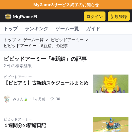
MyGame8サービス終了のお知らせ
ログイン
新規登録
トップ
ランキング
ゲーム一覧
ガイド
トップ
>
ゲーム一覧
>
ビビッドアーミー
>
ビビッドアーミー「#新鯖」の記事
ビビッドアーミー「#新鯖」の記事
2 件の検索結果
ビビッドアーミー
【ビビアミ】古新鯖スケジュールまとめ
みょん🍃
・
1ヶ月前
・
30
ビビッドアーミー
１週間分の新鯖日記