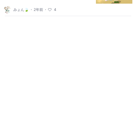
みょん🍃
・
2年前
・
4