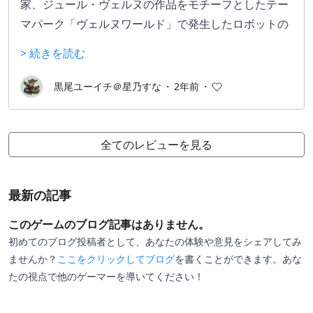
家、ジュール・ヴェルヌの作品をモチーフとしたテー
マパーク「ヴェルヌワールド」で発生したロボットの
暴走に巻き込まれる少年たちを描いたRPG。
> 続きを読む
一本道なシナリオだが各作品がモチーフのエリアは変
化も大きく、SF小説を読むようなストーリーで退屈し
黒尾ユーイチ＠星乃すな
・
2年前
・
ない。
一方戦闘のテンポが悪いなど粗削りで大味な点もある
がそれが気にならないほどにシナリオと世界観の作り
全てのレビューを見る
込みの素晴しい名作。
最新の記事
このゲームのブログ記事はありません。
初めてのブログ投稿者として、あなたの体験や意見をシェアしてみ
ませんか？
ここをクリックしてブログ
を書くことができます。あな
たの視点で他のゲーマーを導いてください！