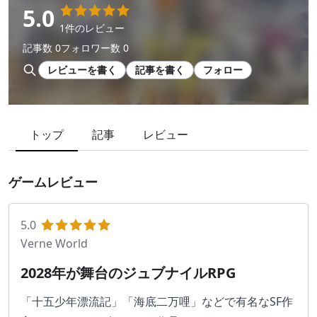
5.0
1件のレビュー
記事数 0
フォロワー数 0
レビューを書く
記事を書く
フォロー
トップ
記事
レビュー
ゲームレビュー
5.0
Verne World
2028年が舞台のジュブナイルRPG
「十五少年漂流記」「海底二万哩」などで有名なSF作