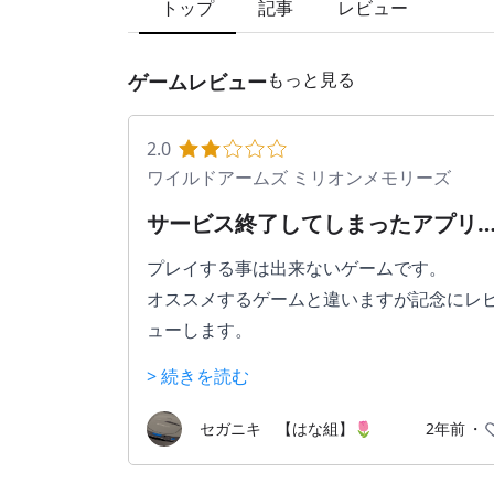
トップ
記事
レビュー
もっと見る
ゲームレビュー
2.0
ワイルドアームズ ミリオンメモリーズ
サービス終了してしまったアプリ
ワイルドアームズ
プレイする事は出来ないゲームです。
オススメするゲームと違いますが記念にレ
ューします。
> 続きを読む
サービス開始前はそれなりに宣伝もされて
りダウンロード数はあったのです。
セガニキ 【はな組】🌷
2年前
・
蓋を開けてみると操作性が悪すぎて面倒な
プリでしたオートプレイもあったのですが