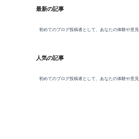
間が省略されず途中のアイテムもスルーす
最新の記事
という仕様だったので低評価が続出。
初めてのブログ投稿者として、あなたの体験や意見
季節限定イベントやコスチュームもあった
てすが世界観と違いすぎて私は控えました
人気の記事
ストーリーはこれまでのワイルドアームズ
品のキャラが勢揃いで往年のファンは歓喜
る内容のはずでしたが…
初めてのブログ投稿者として、あなたの体験や意見
ストーリーが追加していくパターンだった
で、すぐにストーリーを完走してしまい次
ストーリー追加までは操作性が悪いままラ
クあげや実績解除しかなく作業ゲーとなっ
いました。
バグの修正プラス操作性のアップすぐに動