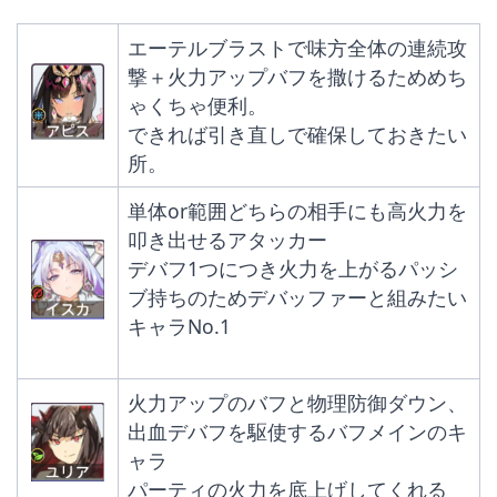
エーテルブラストで味方全体の連続攻
撃＋火力アップバフを撒けるためめち
ゃくちゃ便利。
できれば引き直しで確保しておきたい
所。
単体or範囲どちらの相手にも高火力を
叩き出せるアタッカー
デバフ1つにつき火力を上がるパッシ
ブ持ちのためデバッファーと組みたい
キャラNo.1
火力アップのバフと物理防御ダウン、
出血デバフを駆使するバフメインのキ
ャラ
パーティの火力を底上げしてくれる