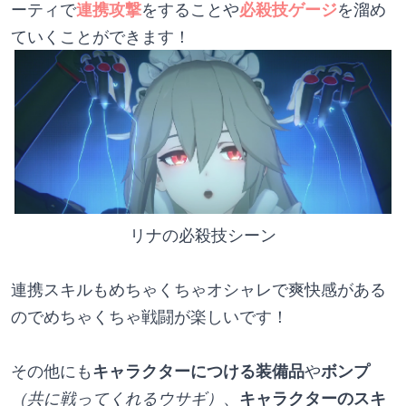
ーティで
連携攻撃
をすることや
必殺技ゲージ
を溜め
ていくことができます！
リナの必殺技シーン
連携スキルもめちゃくちゃオシャレで爽快感がある
のでめちゃくちゃ戦闘が楽しいです！
その他にも
キャラクターにつける装備品
や
ボンプ
（共に戦ってくれるウサギ）
、
キャラクターのスキ