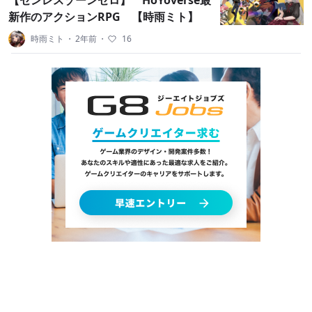
【ゼンレスゾーンゼロ】 HoYoverse最
新作のアクションRPG 【時雨ミト】
時雨ミト
・
2年前
・
16