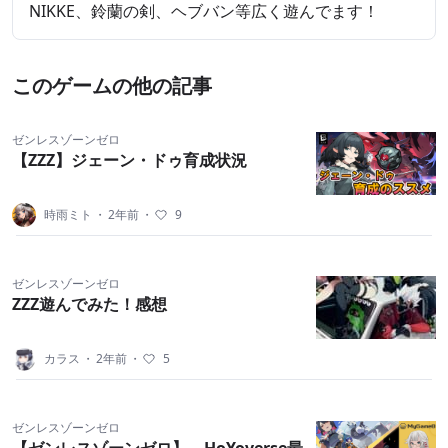
NIKKE、鈴蘭の剣、ヘブバン等広く遊んでます！
このゲームの他の記事
ゼンレスゾーンゼロ
【ZZZ】ジェーン・ドゥ育成状況
時雨ミト
・
2年前
・
9
ゼンレスゾーンゼロ
ZZZ遊んでみた！感想
カラス
・
2年前
・
5
ゼンレスゾーンゼロ