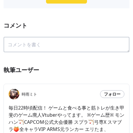
コメント
執筆ユーザー
フォロー
時雨ミト
毎日22時頃配信！ ゲームと食べる事と筋トレが生き甲
斐のゲーム廃人Vtuberやってます。 ※ゲーム歴※ モン
ハン🏹CAPCOM公式大会優勝 スプラ🏹弓専X スマブ
ラ🍑全キャラVIP ARMS元ランカー エリたま、