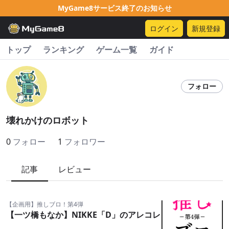
MyGame8サービス終了のお知らせ
ログイン
新規登録
トップ
ランキング
ゲーム一覧
ガイド
フォロー
壊れかけのロボット
0
フォロー
1
フォロワー
記事
レビュー
【企画用】推しブロ！第4弾
【一ツ橋もなか】NIKKE「D」のアレコレ