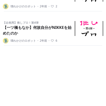
壊れかけのロボット
・
2年前
・
2
【企画用】推しブロ！第4弾
【一ツ橋もなか】何故自分がNIKKEを始
めたのか
壊れかけのロボット
・
2年前
・
6