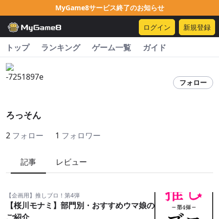
MyGame8サービス終了のお知らせ
ログイン
新規登録
トップ
ランキング
ゲーム一覧
ガイド
フォロー
ろっそん
2
フォロー
1
フォロワー
記事
レビュー
【企画用】推しブロ！第4弾
【桜川モナミ】部門別・おすすめウマ娘の
ご紹介