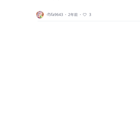
-f5fa9643
・
2年前
・
3