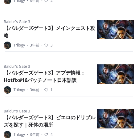
Trilogy
・
3年前
・
2
Baldur's Gate 3
【バルダーズゲート3】メインクエスト攻
略
Trilogy
・
3年前
・
3
Baldur's Gate 3
【バルダーズゲート3】アプデ情報：
Hotfix#16パッチノート日本語訳
Trilogy
・
3年前
・
1
Baldur's Gate 3
【バルダーズゲート3】ピエロのドリブル
ズを探す｜死体の場所
Trilogy
・
3年前
・
4