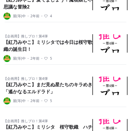
思議な冒険2
屋(等)中
・
2年前
・
4
【企画用】推しブロ！第4弾
【紅乃みやこ】ミリシタでは今日は桜守歌
織の誕生日！
屋(等)中
・
2年前
・
5
【企画用】推しブロ！第4弾
【紅乃みやこ】まだ見ぬ星たちのキラめき
「遙かなるエルドラド」
屋(等)中
・
2年前
・
5
【企画用】推しブロ！第4弾
【紅乃みやこ】ミリシタ 桜守歌織 ハチ