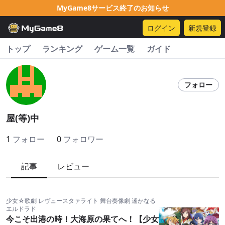
MyGame8サービス終了のお知らせ
ログイン
新規登録
トップ
ランキング
ゲーム一覧
ガイド
フォロー
屋(等)中
1
フォロー
0
フォロワー
記事
レビュー
少女☆歌劇 レヴュースタァライト 舞台奏像劇 遙かなる
エルドラド
今こそ出港の時！大海原の果てへ！【少女