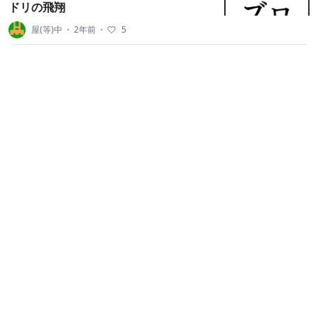
ドリの飛翔
屋(等)中
・
2年前
・
5