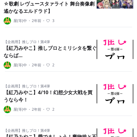
☆歌劇 レヴュースタァライト 舞台奏像劇
遙かなるエルドラド】
屋(等)中
・
2年前
・
3
【企画用】推しブロ！第4弾
【紅乃みやこ】推しブロとミリシタを繋ぐ
ならば…
屋(等)中
・
2年前
・
2
【企画用】推しブロ！第4弾
【紅乃みやこ】4/10！幻想少女大戦を買
うなら今！
屋(等)中
・
2年前
・
2
【企画用】推しブロ！第4弾
【紅乃みやこ】愛でましょう！魔物娘と不