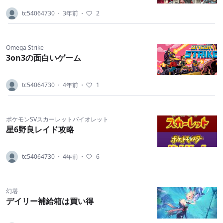
tc54064730
・
3年前
・
2
Omega Strike
3on3の面白いゲーム
tc54064730
・
4年前
・
1
ポケモンSVスカーレットバイオレット
星6野良レイド攻略
tc54064730
・
4年前
・
6
幻塔
デイリー補給箱は買い得