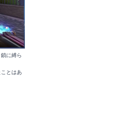
。鎖に縛ら
！
たことはあ