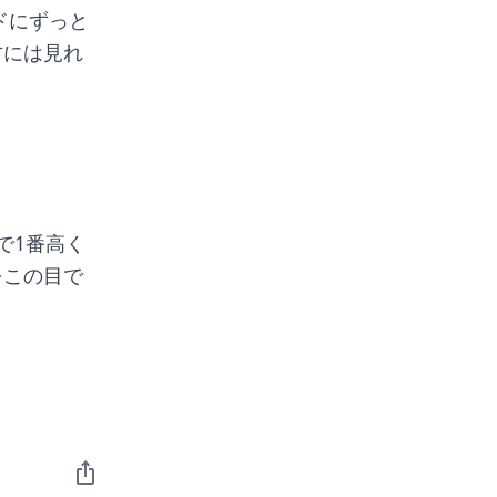
方には見れ
で1番高く
をこの目で