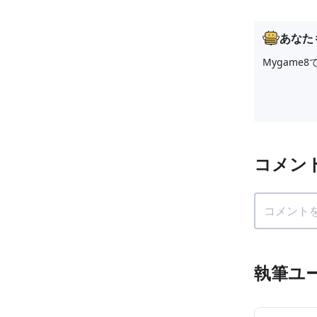
あなた
Mygam
コメン
執筆ユ