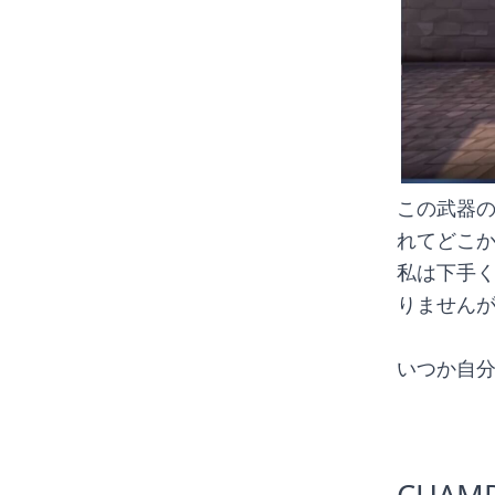
この武器
れてどこ
私は下手
りませんが.
いつか自