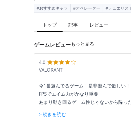
#おすすめキャラ
#オペレーター
#デュエリス
トップ
記事
レビュー
もっと見る
ゲームレビュー
4.0
VALORANT
今1番遊んでるゲーム！是非遊んで欲しい！
FPSでエイム力がかなり重要
あまり動き回るゲーム性じゃないから酔っ
りする心配はない。
> 続きを読む
接戦になると1試合が長くなる事が辛い
（大体1時間程）