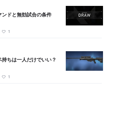
コマンドと無効試合の条件
・
1
のオペ持ちは一人だけでいい？
・
1