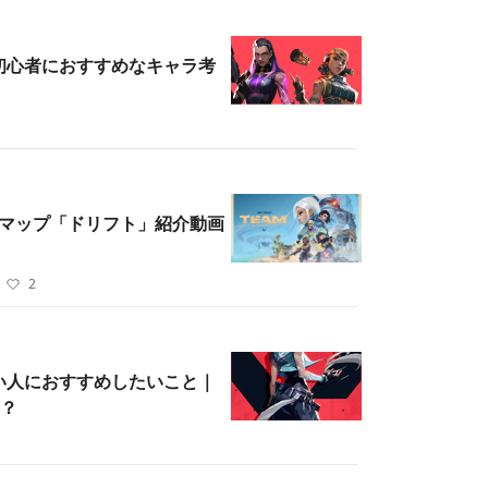
化！初心者におすすめなキャラ考
DM マップ「ドリフト」紹介動画
・
2
怖い人におすすめしたいこと｜
？