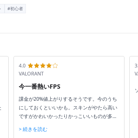
ト
#初心者
4.0
3
VALORANT
V
今一番熱いFPS
課金が20%値上がりするそうです。今のうち
た
にしておくといいかも。スキンがやたら高い
ですがかわいかったりかっこいいものが多い
し、なぜか弾の当たり方が変わるので買った
> 続きを読む
方がより楽しめます。