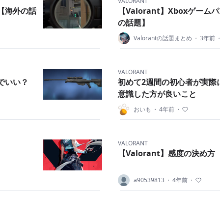
VALORANT
？【海外の話
【Valorant】Xboxゲ
の話題】
Valorantの話題まとめ
・
3年前
VALORANT
けでいい？
初めて2週間の初心者が実際
意識した方が良いこと
おいも
・
4年前
・
VALORANT
【Valorant】感度の決め
a90539813
・
4年前
・