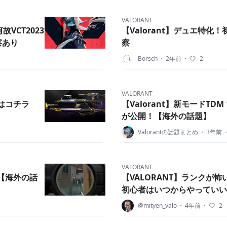
VALORANT
故VCT2023
【Valorant】デュエ特
察あり
察
Borsch
・
2年前
・
2
VALORANT
ンはコチラ
【Valorant】新モードT
が公開！【海外の話題】
Valorantの話題まとめ
・
3年前
VALORANT
？【海外の話
【VALORANT】ランクが
初心者はいつからやっていい
@mityen_valo
・
4年前
・
2