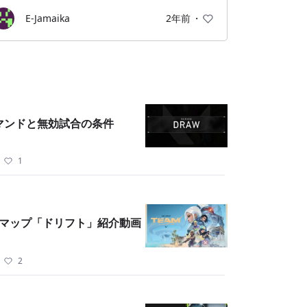
E-Jamaika
2年前
・
コマンドと無効試合の条件
・
1
DM マップ「ドリフト」紹介動画
・
2