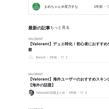
それでも勝った時の喜びはその分大きい😁
まめちゃん＠星乃すな
2年前
・
もっと見る
最新の記事
VALORANT
【Valorant】デュエ特化！初心者におすす
察
Borsch
・
2年前
・
2
VALORANT
【Valorant】海外ユーザーのおすすめスキ
【海外の話題】
Valorantの話題まとめ
・
3年前
・
2