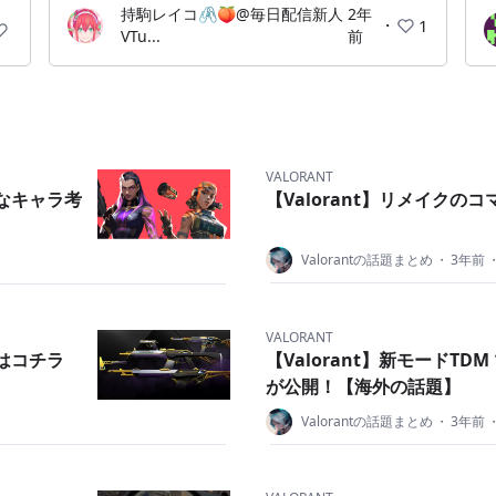
持駒レイコ🖇🍑@毎日配信新人
2年
・
1
VTu...
前
VALORANT
めなキャラ考
【Valorant】リメイクの
Valorantの話題まとめ
・
3年前
VALORANT
ンはコチラ
【Valorant】新モードT
が公開！【海外の話題】
Valorantの話題まとめ
・
3年前