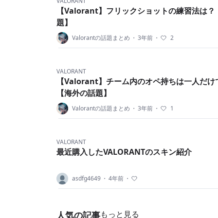
VALORANT
【Valorant】フリックショットの練習法は
題】
Valorantの話題まとめ
・
3年前
・
2
VALORANT
【Valorant】チーム内のオペ持ちは一人だ
【海外の話題】
Valorantの話題まとめ
・
3年前
・
1
VALORANT
最近購入したVALORANTのスキン紹介
asdfg4649
・
4年前
・
もっと見る
人気の記事