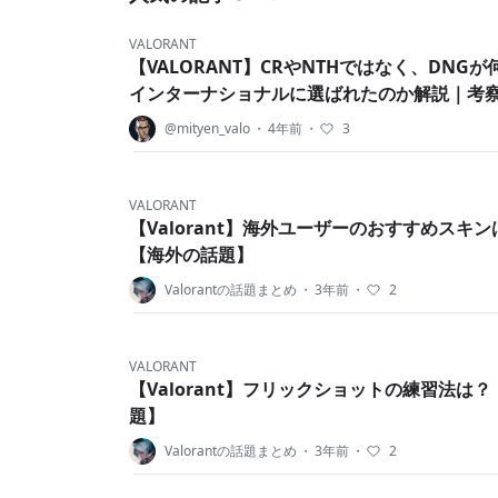
VALORANT
【VALORANT】CRやNTHではなく、DNGが何
インターナショナルに選ばれたのか解説｜考
@mityen_valo
・
4年前
・
3
VALORANT
【Valorant】海外ユーザーのおすすめスキ
【海外の話題】
Valorantの話題まとめ
・
3年前
・
2
VALORANT
【Valorant】フリックショットの練習法は
題】
Valorantの話題まとめ
・
3年前
・
2