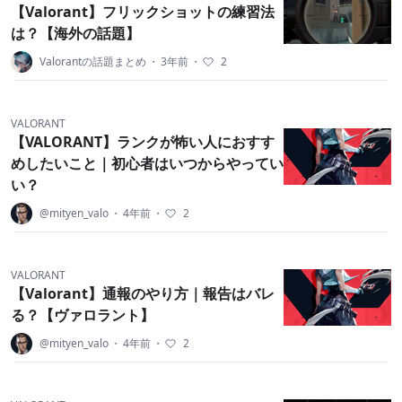
【Valorant】フリックショットの練習法
は？【海外の話題】
Valorantの話題まとめ
・
3年前
・
2
VALORANT
【VALORANT】ランクが怖い人におすす
めしたいこと｜初心者はいつからやってい
い？
@mityen_valo
・
4年前
・
2
VALORANT
【Valorant】通報のやり方｜報告はバレ
る？【ヴァロラント】
@mityen_valo
・
4年前
・
2