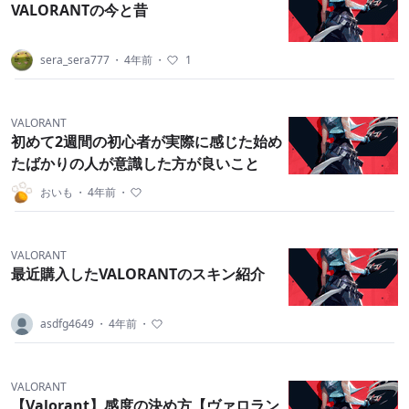
VALORANTの今と昔
sera_sera777
・
4年前
・
1
VALORANT
初めて2週間の初心者が実際に感じた始め
たばかりの人が意識した方が良いこと
おいも
・
4年前
・
VALORANT
最近購入したVALORANTのスキン紹介
asdfg4649
・
4年前
・
VALORANT
【Valorant】感度の決め方【ヴァロラン