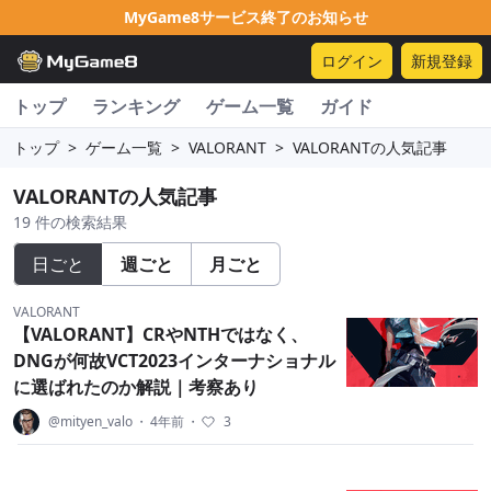
MyGame8サービス終了のお知らせ
ログイン
新規登録
トップ
ランキング
ゲーム一覧
ガイド
トップ
>
ゲーム一覧
>
VALORANT
>
VALORANTの人気記事
VALORANTの人気記事
19 件の検索結果
日ごと
週ごと
月ごと
VALORANT
【VALORANT】CRやNTHではなく、
DNGが何故VCT2023インターナショナル
に選ばれたのか解説｜考察あり
@mityen_valo
・
4年前
・
3