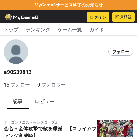
MyGame8サービス終了のお知らせ
ログイン
新規登録
トップ
ランキング
ゲーム一覧
ガイド
フォロー
a90539813
16
フォロー
0
フォロワー
記事
レビュー
ドラゴンクエストモンスターズ3
会心＋全体攻撃で敵を殲滅！【スライムフ
ァング育成論】