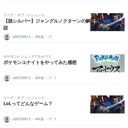
リーグ・オブ・レジェンド
【脱シルバー】ジャングルノクターンの解
説
a90539813
・
4年前
・
ポケモンレジェンズアルセウス
ポケモンユナイトをやってみた感想
a90539813
・
4年前
・
1
リーグ・オブ・レジェンド
LoLってどんなゲーム？
a90539813
・
4年前
・
1