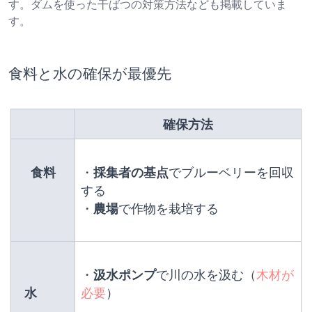
す。ダムを使った干ばつの対策方法なども掲載していま
す。
食料と水の確保が最優先
　　　　　　確保方法　　　　　　
　食料　
・
採集者の基点
でブルーベリーを回収
する
・
農場
で作物を栽培する
・
汲水ポンプ
で川の水を汲む（
木材が
水　　
必要
）