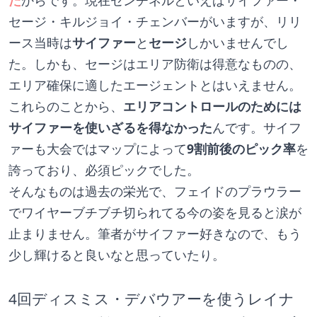
た
からです。現在センチネルといえばサイファー・
セージ・キルジョイ・チェンバーがいますが、リリ
ース当時は
サイファー
と
セージ
しかいませんでし
た。しかも、セージはエリア防衛は得意なものの、
エリア確保に適したエージェントとはいえません。
これらのことから、
エリアコントロールのためには
サイファーを使いざるを得なかった
んです。サイフ
ァーも大会ではマップによって
9割前後のピック率
を
誇っており、必須ピックでした。
そんなものは過去の栄光で、フェイドのプラウラー
でワイヤーブチブチ切られてる今の姿を見ると涙が
止まりません。筆者がサイファー好きなので、もう
少し輝けると良いなと思っていたり。
4回ディスミス・デバウアーを使うレイナ