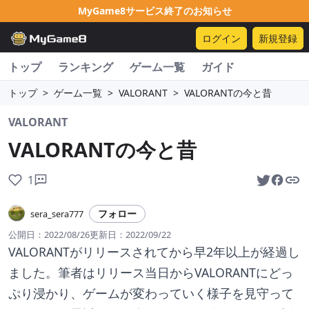
MyGame8サービス終了のお知らせ
ログイン
新規登録
トップ
ランキング
ゲーム一覧
ガイド
トップ
>
ゲーム一覧
>
VALORANT
>
VALORANTの今と昔
VALORANT
VALORANTの今と昔
1
フォロー
sera_sera777
公開日：
2022/08/26
更新日：
2022/09/22
VALORANTがリリースされてから早2年以上が経過し
ました。筆者はリリース当日からVALORANTにどっ
ぷり浸かり、ゲームが変わっていく様子を見守って