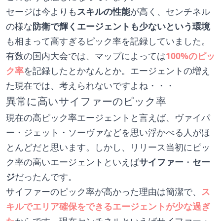
セージは今よりも
スキルの性能
が高く、センチネル
の様な
防衛で輝くエージェントも少ないという環境
も相まって高すぎるピック率を記録していました。
有数の国内大会では、マップによっては
100%のピッ
ク率
を記録したとかなんとか。エージェントの増え
た現在では、考えられないですよね・・・
異常に高いサイファーのピック率
現在の高ピック率エージェントと言えば、ヴァイパ
ー・ジェット・ソーヴァなどを思い浮かべる人がほ
とんどだと思います。しかし、リリース当初にピッ
ク率の高いエージェントといえば
サイファー
・
セー
ジ
だったんです。
サイファーのピック率が高かった理由は簡潔で、
ス
キルでエリア確保をできるエージェントが少な過ぎ