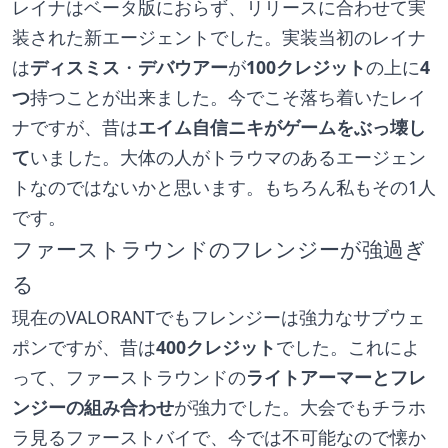
レイナはベータ版におらず、リリースに合わせて実
装された新エージェントでした。実装当初のレイナ
は
ディスミス
・
デバウアー
が
100クレジット
の上に
4
つ
持つことが出来ました。今でこそ落ち着いたレイ
ナですが、昔は
エイム自信ニキがゲームをぶっ壊し
て
いました。大体の人がトラウマのあるエージェン
トなのではないかと思います。もちろん私もその1人
です。
ファーストラウンドのフレンジーが強過ぎ
る
現在のVALORANTでもフレンジーは強力なサブウェ
ポンですが、昔は
400クレジット
でした。これによ
って、ファーストラウンドの
ライトアーマーとフレ
ンジーの組み合わせ
が強力でした。大会でもチラホ
ラ見るファーストバイで、今では不可能なので懐か