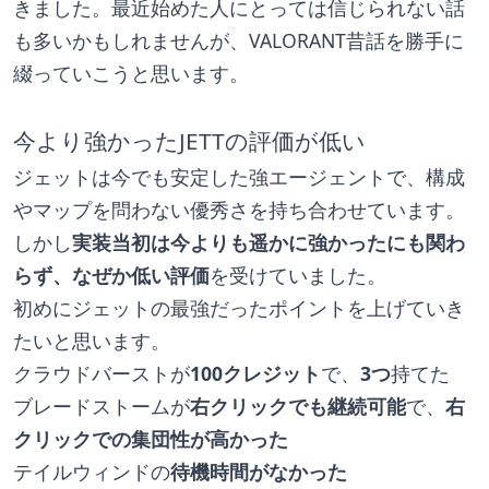
きました。最近始めた人にとっては信じられない話
も多いかもしれませんが、VALORANT昔話を勝手に
綴っていこうと思います。
今より強かったJETTの評価が低い
ジェットは今でも安定した強エージェントで、構成
やマップを問わない優秀さを持ち合わせています。
しかし
実装当初は今よりも遥かに強かったにも関わ
らず、なぜか低い評価
を受けていました。
初めにジェットの最強だったポイントを上げていき
たいと思います。
クラウドバーストが
100クレジット
で、
3つ
持てた
ブレードストームが
右クリックでも継続可能
で、
右
クリックでの集団性が高かった
テイルウィンドの
待機時間がなかった