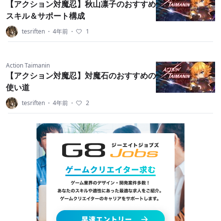
【アクション対魔忍】秋山凛子のおすすめ
スキル＆サポート構成
tesriften
・
4年前
・
1
Action Taimanin
【アクション対魔忍】対魔石のおすすめの
使い道
tesriften
・
4年前
・
2