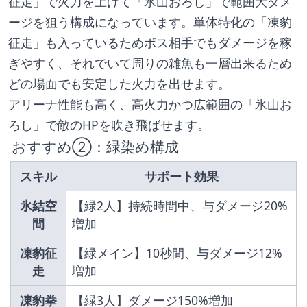
征走」で火力を上げて「氷山おろし」で範囲大ダメ
ージを狙う構成になっています。単体特化の「凍豹
征走」も入っているためボス相手でもダメージを稼
ぎやすく、それでいて周りの雑魚も一層出来るため
どの場面でも安定した火力を出せます。
アリーナ性能も高く、高火力かつ広範囲の「氷山お
ろし」で敵のHPを吹き飛ばせます。
 おすすめ②：緑染め構成
スキル
サポート効果
氷結空
【緑2人】持続時間中、与ダメージ20%
間
増加
凍豹征
【緑メイン】10秒間、与ダメージ12%
走
増加
凍豹拳
【緑3人】ダメージ150%増加