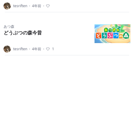
tesriften
・
4年前
・
あつ森
どうぶつの森今昔
tesriften
・
4年前
・
1