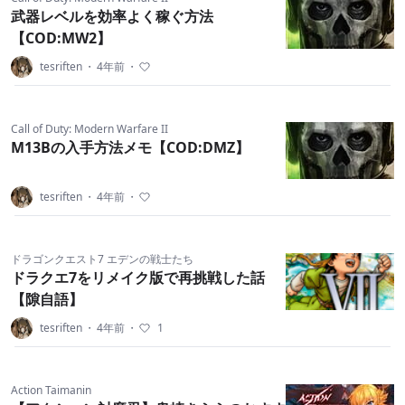
武器レベルを効率よく稼ぐ方法
【COD:MW2】
tesriften
・
4年前
・
Call of Duty: Modern Warfare II
M13Bの入手方法メモ【COD:DMZ】
tesriften
・
4年前
・
ドラゴンクエスト7 エデンの戦士たち
ドラクエ7をリメイク版で再挑戦した話
【隙自語】
tesriften
・
4年前
・
1
Action Taimanin