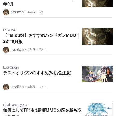
年9月
tesriften
・
4年前
・
Fallout 4
【Fallout4】おすすめハンドガンMOD｜
22年9月版
tesriften
・
4年前
・
1
Last Origin
ラストオリジンのすすめ(※肌色注意)
tesriften
・
4年前
・
1
Final Fantasy XIV
如何にしてFF14は覇権MMOの座を勝ち取