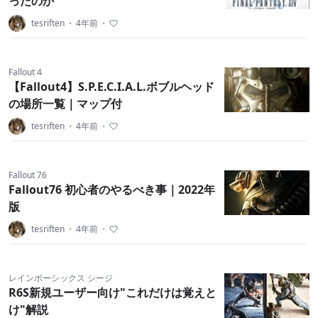
ったのか
tesriften
・
4年前
・
Fallout 4
【Fallout4】S.P.E.C.I.A.L.ボブルヘッド
の場所一覧｜マップ付
tesriften
・
4年前
・
Fallout 76
Fallout76 初心者のやるべき事｜2022年
版
tesriften
・
4年前
・
レインボーシックス シージ
R6S新規ユーザー向け"これだけは覚えと
け"解説