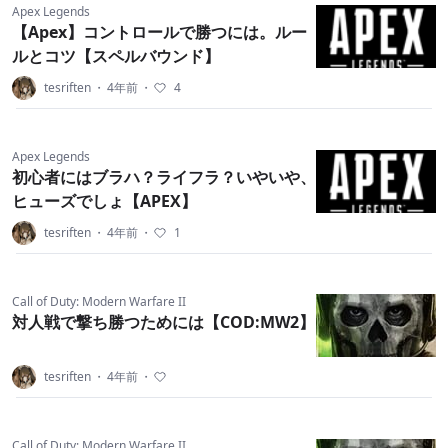
Apex Legends
【Apex】コントロールで勝つには。ルー
ルとコツ【スペルバウンド】
tesriften
・
4年前
・
4
Apex Legends
初心者にはブラハ？ライフラ？いやいや、
ヒューズでしょ【APEX】
tesriften
・
4年前
・
1
Call of Duty: Modern Warfare II
対人戦で撃ち勝つためには【COD:MW2】
tesriften
・
4年前
・
Call of Duty: Modern Warfare II