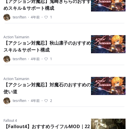
【アクション対魔忍】鬼崎きららのおすす
めスキル＆サポート構成
tesriften
・
4年前
・
1
Action Taimanin
【アクション対魔忍】秋山凛子のおすすめ
スキル＆サポート構成
tesriften
・
4年前
・
1
Action Taimanin
【アクション対魔忍】対魔石のおすすめの
使い道
tesriften
・
4年前
・
2
Fallout 4
【Fallout4】おすすめライフルMOD｜22