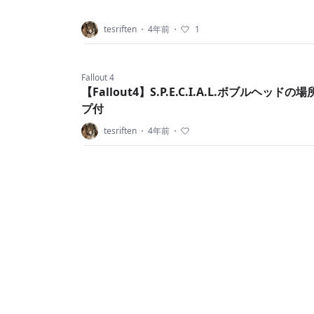
tesriften
・
4年前
・
1
Fallout 4
【Fallout4】S.P.E.C.I.A.L.ボブルヘッド
プ付
tesriften
・
4年前
・