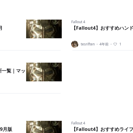
Fallout 4
月
【Fallout4】おすすめハン
tesriften
・
4年前
・
1
の場所一覧｜マッ
Fallout 4
年9月版
【Fallout4】おすすめライ