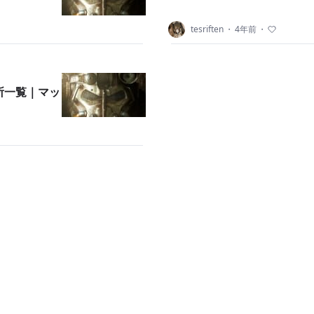
tesriften
・
4年前
・
の場所一覧｜マッ