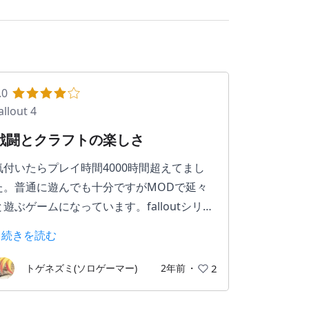
.0
allout 4
戦闘とクラフトの楽しさ
気付いたらプレイ時間4000時間超えてまし
た。普通に遊んでも十分ですがMODで延々
と遊ぶゲームになっています。falloutシリー
ズは世紀末な荒廃した世界観がよくて1~4を
> 続きを読む
プレイしました。今作もストーリーはいいで
す。基本的には戦闘とビルドを楽しむゲーム
トゲネズミ(ソロゲーマー)
2年前
・
2
になってますが、4はクラフトも大きな割合
を占めています。ここが合わない人だと楽し