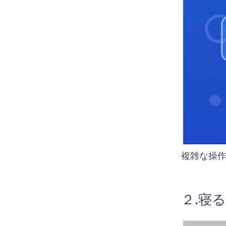
複雑な操作
２.寝