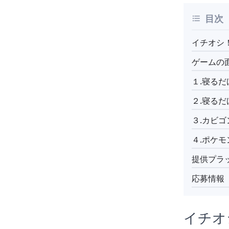
目次
イチオシ！P
ゲームの
１.寝る
２.寝る
３.カビ
４.ポケ
提供プラ
応募情報
イチオ