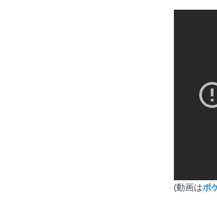
(動画は
ポ