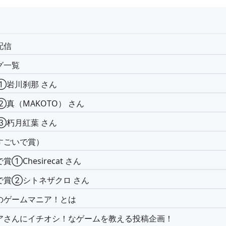
配信
グ一覧
①岩川刹那 さん
真（MAKOTO） さん
③朽月紅葉 さん
すごいで賞）
賞①Chesirecat さん
で賞②シトネザクロ さん
のゲームマニア！とは
アさんにイチオシ！なゲームを教える投稿企画！