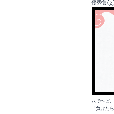
優秀賞②
八でヘビ
「負けた