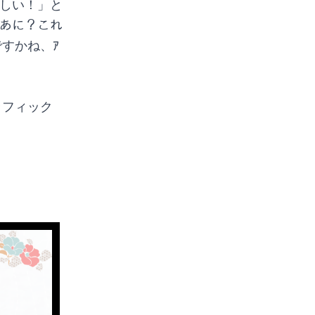
しい！」と
なあに？これ
すかね、ｱ
。
ラフィック