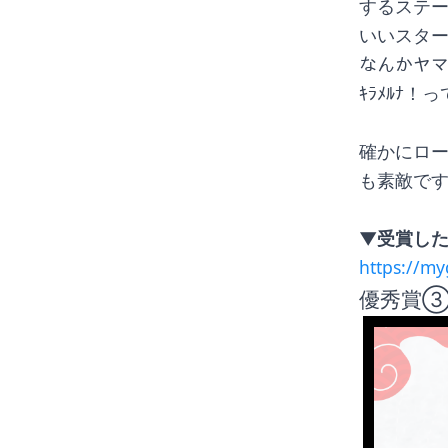
するステ
いいスター
なんかヤマ
ｷﾗﾒﾙﾅ
確かにロ
も素敵で
▼受賞した
https://m
優秀賞③