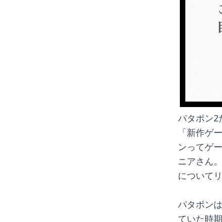
パタポン2
「新作ゲ
ンってゲ
ニアさん
について
パタポン
ていた時