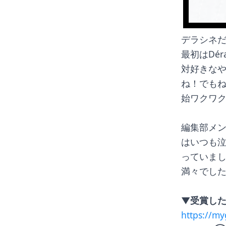
デラシネだ
最初はDé
対好きなや
ね！でも
始ワクワ
編集部メン
はいつも
っていまし
満々でした
▼受賞した
https://m