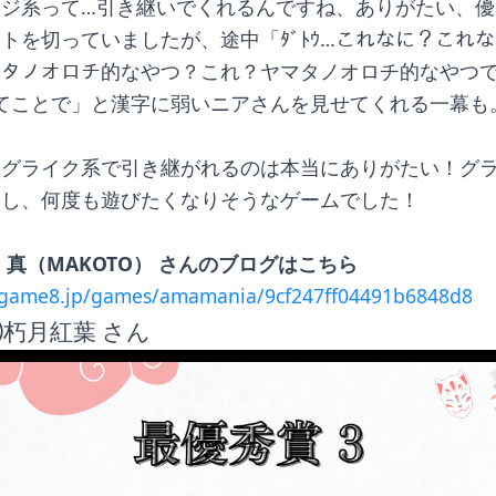
ージ系って…引き継いでくれるんですね、ありがたい、優
トを切っていましたが、途中「ﾀﾞﾄｳ…これなに？これ
タノオロチ的なやつ？これ？ヤマタノオロチ的なやつで
！ってことで」と漢字に弱いニアさんを見せてくれる一幕も
ーグライク系で引き継がれるのは本当にありがたい！グ
すし、何度も遊びたくなりそうなゲームでした！
 真（MAKOTO） さんのブログはこちら
ygame8.jp/games/amamania/9cf247ff04491b6848d8
朽月紅葉 さん