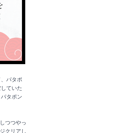
て、パタポ
ぼしていた
とパタポン
。
しつつやっ
ジクリアし