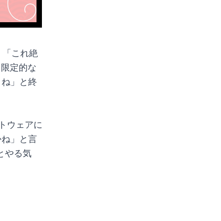
、「これ絶
）限定的な
よね」と終
トウェアに
かね」と言
とやる気