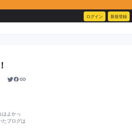
ログイン
新規登録
！
れはよかっ
いたブログは