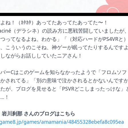
よね！（ｶﾀｶﾀ）あってたあってたあってた〜！
raciné（デラシネ）の読み方に悪戦苦闘していましたが
つってなるよね、わかる」「（対応ハードがPS4VRと
ね、こういうのこそね、神ゲーが眠ってたりするんです
クしながらお話ししていたニアさん！
バーCはこのゲームを知らなかったようで「フロムソフ
泣かされてる」「別の意味で泣かされるとかないんです
たが、ブログを見せると「PSVRどこしまったっけな」
…！
 岩川刹那 さんのブログはこちら
ygame8.jp/games/amamania/48455328ebefa8c095ea