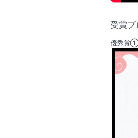
受賞ブ
優秀賞①