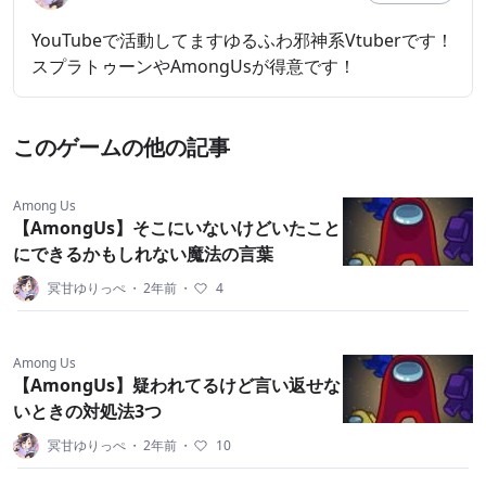
YouTubeで活動してますゆるふわ邪神系Vtuberです！
スプラトゥーンやAmongUsが得意です！
このゲームの他の記事
Among Us
【AmongUs】そこにいないけどいたこと
にできるかもしれない魔法の言葉
冥甘ゆりっぺ
・
2年前
・
4
Among Us
【AmongUs】疑われてるけど言い返せな
いときの対処法3つ
冥甘ゆりっぺ
・
2年前
・
10