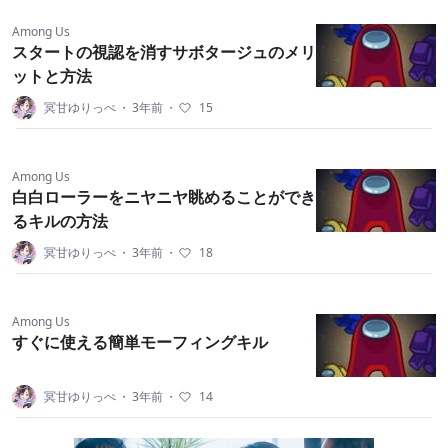
Among Us
スタートの視認を消すサボタージュのメリ
ットと方法
冥甘ゆりっぺ
・
3年前
・
15
Among Us
白白ローラーをニヤニヤ眺めることができ
るキルの方法
冥甘ゆりっぺ
・
3年前
・
18
Among Us
すぐに使える簡単モーフィングキル
冥甘ゆりっぺ
・
3年前
・
14