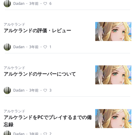
Dadan
・
3年前
・
6
アルケランド
アルケランドの評価・レビュー
Dadan
・
3年前
・
1
アルケランド
アルケランドのサーバーについて
Dadan
・
3年前
・
3
アルケランド
アルケランドをPCでプレイするまでの備
忘録
Dadan
・
3年前
・
2