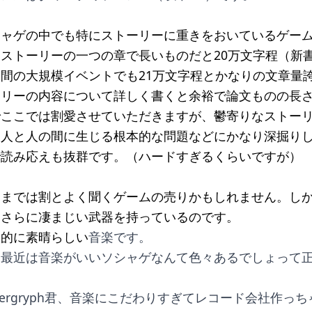
シャゲの中でも特にストーリーに重きをおいているゲー
ストーリーの一つの章で長いものだと20万文字程（新
間の大規模イベントでも21万文字程とかなりの文章量
ーリーの内容について詳しく書くと余裕で論文ものの長
でここでは割愛させていただきますが、鬱寄りなストー
、人と人の間に生じる根本的な問題などにかなり深掘り
で読み応えも抜群です。（ハードすぎるくらいですが）
こまでは割とよく聞くゲームの売りかもしれません。し
はさらに凄まじい武器を持っているのです。
倒的に素晴らしい
音楽です。
、最近は音楽がいいソシャゲなんて色々あるでしょって
pergryph君、音楽にこだわりすぎてレコード会社作っ