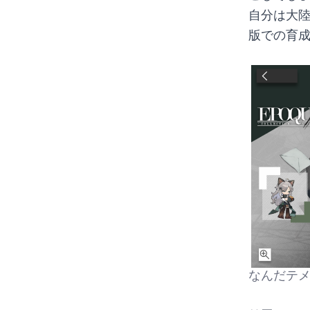
自分は大
版での育
なんだテメ