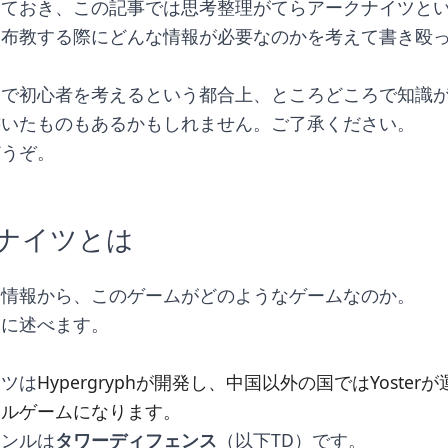
さておき、この記事では思考整理がてらアークナイツと
に布教する際にどんな情報が必要なのかを考えて書き殴
。
線で初心者を考えるという都合上、ところどころで知識
書いたものもあるかもしれません。ご了承ください。
どうぞ。
ナイツとは
本情報から、このゲームがどのようなゲームなのか。
めに述べます。
イツは
Hypergryphが開発し、中国以外の国ではYoster
ャルゲームになります。
ャンルは
タワーディフェンス
（以下TD）です。