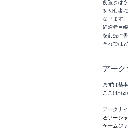
前置きは
を初心者
なります
経験者目
を前提に
それでは
アーク
まずは基
ここは軽
アークナ
るソーシ
ゲーム
ジ