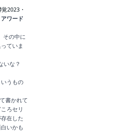
覚2023・
・アワード
、その中に
集っていま
ゃないな？
というもの
いて書かれて
どころセリ
が存在した
面白いかも