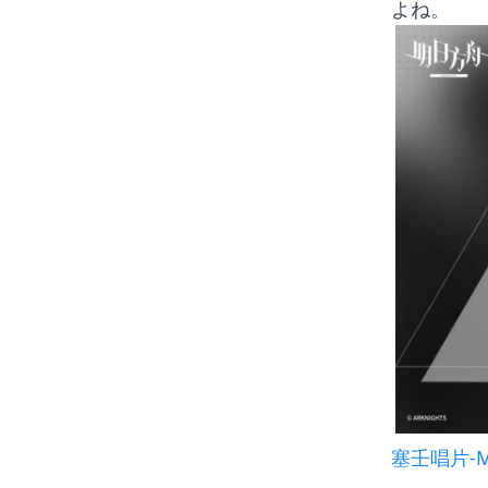
よね。
塞壬唱片-M