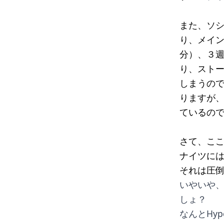
また、ソ
り、メイン
分）、３週
り、スト
しまうの
りますが
ているの
さて、こ
ナイツに
それは圧
いやいや
しょ？
なんとHy