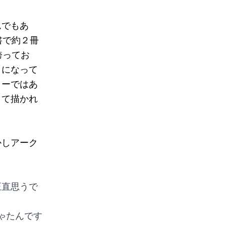
ムでもあ
書で約２冊
誇ってお
さになって
リーではあ
して描かれ
かしアーク
正直思うで
ちゃたんです