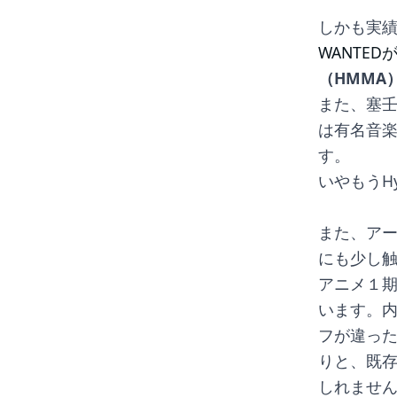
しかも実
WANTED
（HMMA
また、塞壬
は有名音
す。
いやもうH
また、ア
にも少し
アニメ１期
います。
フが違っ
りと、既
しれませ