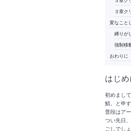
３章ク
３章ク
変なこと
縛りが
強制移
おわりに
はじめ
初めまし
鯖。と申
普段はア
つい先日、
ごしでし