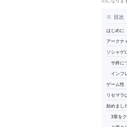
のになりま
目次
はじめに
アークナ
ソシャゲ
サ終に
インフ
ゲーム性
リセマラ
始めまし
3章を