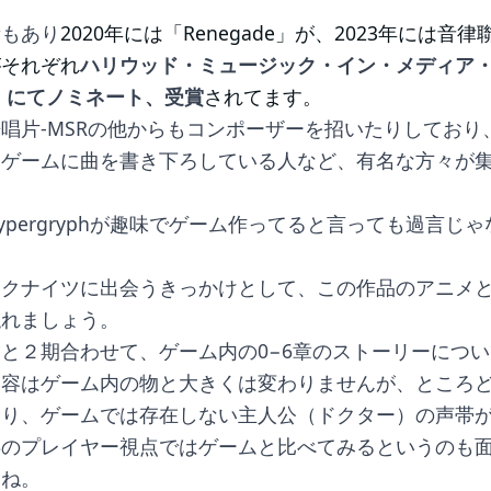
績もあり
2020年には「Renegade」が、2023年には音律聯
がそれぞれ
ハリウッド・ミュージック・イン・メディア
）にてノミネート、受賞
されてます。
唱片-MSRの他からもコンポーザーを招いたりしており
楽ゲームに曲を書き下ろしている人など、有名な方々が
ypergryphが趣味でゲーム作ってると言っても過言じ
ークナイツに出会うきっかけとして、この作品のアニメ
触れましょう。
と２期合わせて、ゲーム内の0−6章のストーリーにつ
内容はゲーム内の物と大きくは変わりませんが、ところ
たり、ゲームでは存在しない主人公（ドクター）の声帯
存のプレイヤー視点ではゲームと比べてみるというのも
んね。