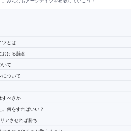
す。みんなもアークナイツを布教していこう！
イツとは
における懸念
ついて
レについて
はすべきか
た。何をすればいい？
クリアさせれば勝ち