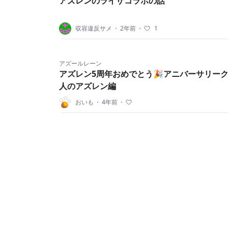
アズレンのライザコラボの話
収容違反サメ
・
2年前
・
1
アズールレーン
アズレン5周年おめでとう🎉アニバーサリー
人のアズレン編
おいも
・
4年前
・