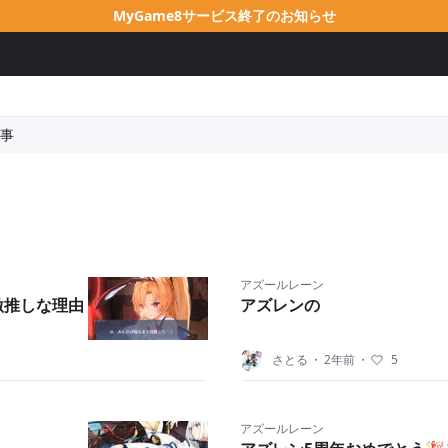
MyGame8サービス終了のお知らせ
事
アズールレーン
激推しな理由
アズレンの
さとる
・
2年前
・
5
アズールレーン