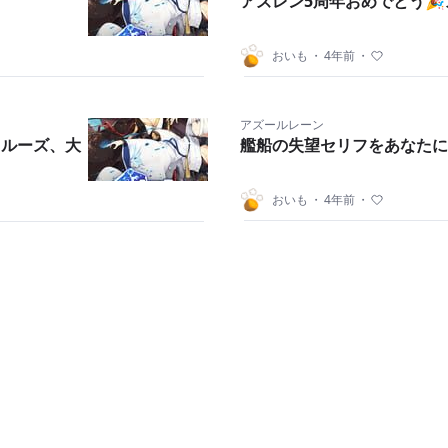
アズレン5周年おめでとう
おいも
・
4年前
・
アズールレーン
クルーズ、大
艦船の失望セリフをあなたに
おいも
・
4年前
・