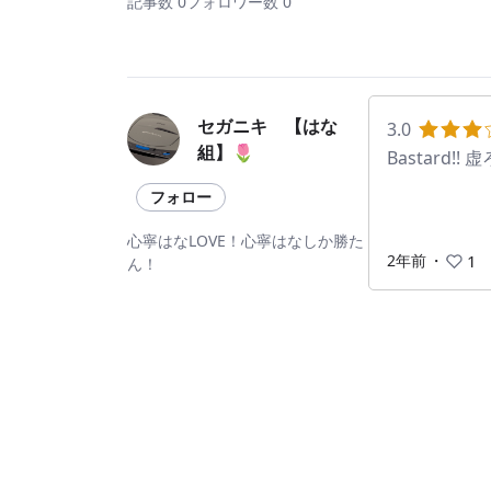
記事数 0
フォロワー数 0
セガニキ 【はな
3.0
組】🌷
Bastard!
フォロー
心寧はなLOVE！心寧はなしか勝た
2年前
・
1
ん！