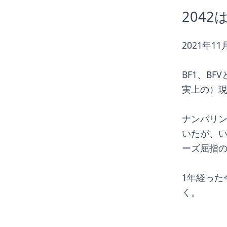
204
2021年1
BF1、B
実上の）現
ナンバリン
いたが、い
ーズ屈指
1年経った
く。