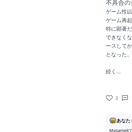
不具合の
ゲーム性
ゲーム再
特に顕著だ
できなく
ースして
となった
続く...
3
あなた
Mygam