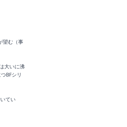
が望む（事
ンは大いに沸
つBFシリ
解いてい