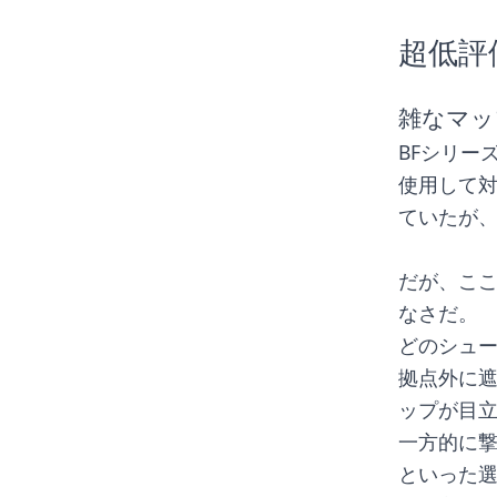
超低評
雑なマッ
BFシリー
使用して対
ていたが、
だが、こ
なさだ。
どのシュー
拠点外に
ップが目
一方的に
といった