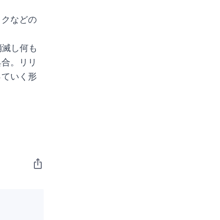
ックなどの
消滅し何も
具合。リリ
っていく形