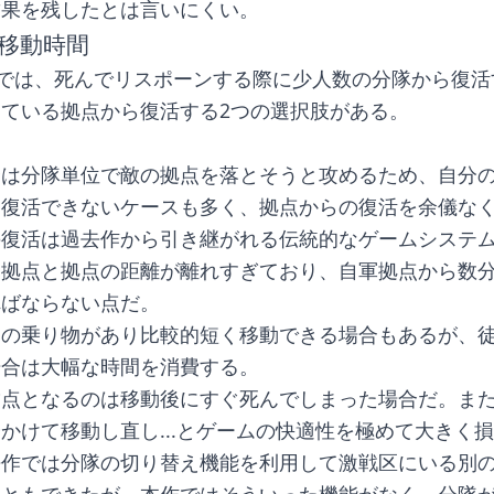
結果を残したとは言いにくい。
移動時間
戦では、死んでリスポーンする際に少人数の分隊から復
ている拠点から復活する2つの選択肢がある。
合は分隊単位で敵の拠点を落とそうと攻めるため、自分
て復活できないケースも多く、拠点からの復活を余儀な
の復活は過去作から引き継がれる伝統的なゲームシステ
は拠点と拠点の距離が離れすぎており、自軍拠点から数
ればならない点だ。
用の乗り物があり比較的短く移動できる場合もあるが、
場合は大幅な時間を消費する。
満点となるのは移動後にすぐ死んでしまった場合だ。ま
かけて移動し直し...とゲームの快適性を極めて大きく
去作では分隊の切り替え機能を利用して激戦区にいる別