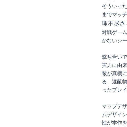
そういっ
までマッ
理不尽さ
対戦ゲー
かないシ
撃ち合い
実力に由来
敵が真横
る、遮蔽
ったプレ
マップデ
ムデザイ
性が本作