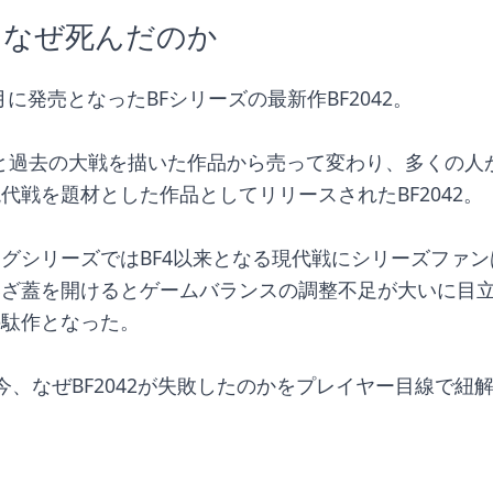
2はなぜ死んだのか
1月に発売となったBFシリーズの最新作BF2042。
FVと過去の大戦を描いた作品から売って変わり、多くの人
代戦を題材とした作品としてリリースされたBF2042。
グシリーズではBF4以来となる現代戦にシリーズファ
ざ蓋を開けるとゲームバランスの調整不足が大いに目立
の駄作となった。
今、なぜBF2042が失敗したのかをプレイヤー目線で紐