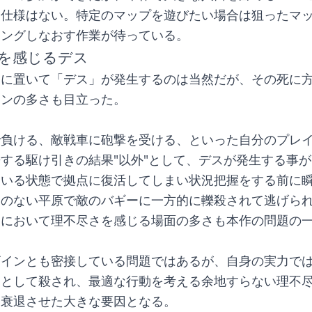
た仕様はない。特定のマップを遊びたい場合は狙ったマ
チングしなおす作業が待っている。
を感じるデス
ムに置いて「デス」が発生するのは当然だが、その死に
ーンの多さも目立った。
で負ける、敵戦車に砲撃を受ける、といった自分のプレ
する駆け引きの結果"以外"として、デスが発生する事
にいる状態で拠点に復活してしまい状況把握をする前に
物のない平原で敵のバギーに一方的に轢殺されて逃げら
イにおいて理不尽さを感じる場面の多さも本作の問題の
ザインとも密接している問題ではあるが、自身の実力で
ンとして殺され、最適な行動を考える余地すらない理不
を衰退させた大きな要因となる。