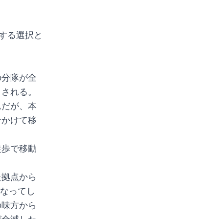
活する選択と
の分隊が全
くされる。
ムだが、本
分かけて移
徒歩で移動
た拠点から
損なってし
の味方から