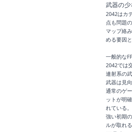
武器の少
2042は
点も問題
マップ絡
める要因
一般的なF
2042で
連射系の武
武器は見
通常のゲ
ットが明
れている。
強い初期の
ルが取れ