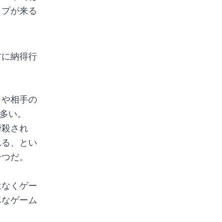
ップが来る
方に納得行
イや相手の
が多い。
瞬殺され
れる、とい
一つだ。
はなくゲー
尽なゲーム