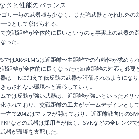
なさと性能のバランス
カテゴリー毎の武器種も少なく、また強武器とそれ以外の
の一つとして挙げられる。
みで交戦距離が全体的に長いというのも事実上の武器の
となった。
PSではARやLMGは近距離〜中距離での有効性が求めら
は交戦距離が全体的に長くなったため遠距離の対応も必要
器はTTKに加えて低反動の武器が評価されるようにな
向きもされない環境へと遷移していく。
ームでは反動が強い武器は、近距離が強いといったメリ
確化されており、交戦距離の工夫がゲームデザインとし
一方で2042はマップが開けており、近距離戦向けのSM
PKPなどの武器は採用率が低く、SVKなどの全レンジ
る武器が環境を支配した。