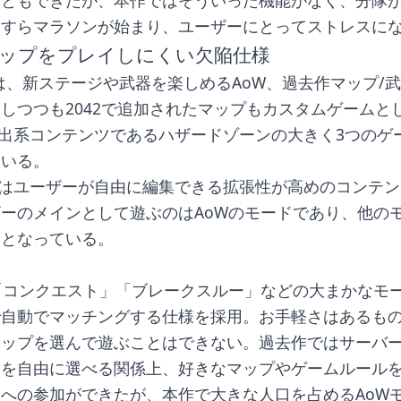
こともできたが、本作ではそういった機能がなく、分隊
たすらマラソンが始まり、ユーザーにとってストレスに
ップをプレイしにくい欠陥仕様
2では、新ステージや武器を楽しめるAoW、過去作マップ/
しつつも2042で追加されたマップもカスタムゲームと
l、脱出系コンテンツであるハザードゾーンの大きく3つのゲ
ている。
talはユーザーが自由に編集できる拡張性が高めのコンテ
ーのメインとして遊ぶのはAoWのモードであり、他の
めとなっている。
「コンクエスト」「ブレークスルー」などの大まかなモ
で自動でマッチングする仕様を採用。お手軽さはあるも
マップを選んで遊ぶことはできない。過去作ではサーバ
）を自由に選べる関係上、好きなマップやゲームルール
への参加ができたが、本作で大きな人口を占めるAoW