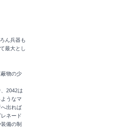
ちろん兵器も
して最大とし
遮蔽物の少
2042は
るようなマ
所へ出れば
グレネード
や装備の制