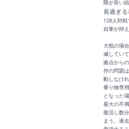
限が良い
長過ぎる
128人対
自軍が抑え
大抵の場
滅してい
拠点から
作の問題
動しなけ
乗り物専
となった
最大の不
復活し数分
まう。過