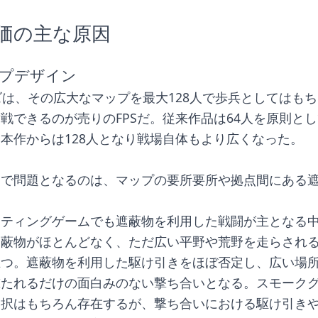
価の主な原因
プデザイン
ズは、その広大なマップを最大128人で歩兵としてはも
戦できるのが売りのFPSだ。従来作品は64人を原則と
本作からは128人となり戦場自体もより広くなった。
こで問題となるのは、マップの要所要所や拠点間にある
ティングゲームでも遮蔽物を利用した戦闘が主となる中、
遮蔽物がほとんどなく、ただ広い平野や荒野を走らされ
立つ。遮蔽物を利用した駆け引きをほぼ否定し、広い場
撃たれるだけの面白みのない撃ち合いとなる。スモーク
選択はもちろん存在するが、撃ち合いにおける駆け引き