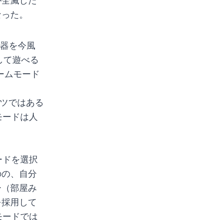
が全滅した
なった。
武器を今風
して遊べる
ームモード
ンツではある
モードは人
ードを選択
のの、自分
ー（部屋み
を採用して
モードでは