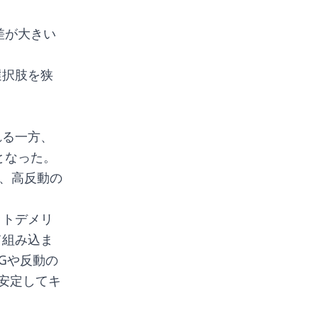
差が大きい
選択肢を狭
れる一方、
となった。
り、高反動の
ットデメリ
て組み込ま
Gや反動の
で安定してキ