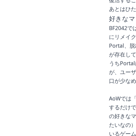
復活する
あとはひ
好きなマ
BF204
にリメイク
Porta
が存在し
うちPor
が、ユーザ
口が少な
AoWでは
するだけ
の好きな
たいなの
いるゲーム