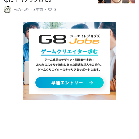
べのべの
・
3年前
・
3