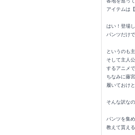
各地を巡っ
アイテムは【
はい！登場
パンツだけで
というのも
そして主人
するアニメ
ちなみに藤
履いておけ
そんな訳な
パンツを集
教えて貰え