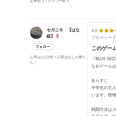
記事数 0
フォロワー数 0
セガニキ 【はな
4.0
組】🌷
ブルーシード
フォロー
このゲー
心寧はなLOVE！心寧はなしか勝た
『BLUE 
ん！
なおゲーム
あらすじ
中学生の主
います。怪
戦闘方法は