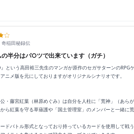
 奇稲田秘録伝
ムの半分はパ○ツで出来ています（ガチ）
SEED』という高田裕三先生のマンガが原作のセガサターンのRPG
はアニメ版を元にしておりますがオリジナルシナリオです。
人公・藤宮紅葉（林原めぐみ）は自分を人柱に「荒神」（あら
物から紅葉を守る草薙護や「国土管理室」のメンバーと一緒に
カードバトル形式となっており持っているカードを使用して戦