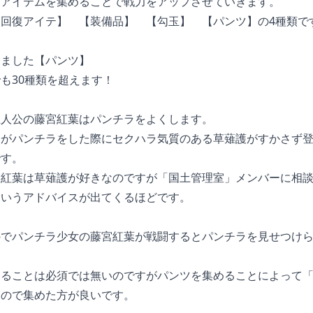
てアイテムを集めることで戦力をアップさせていきます。
回復アイテ】　【装備品】　【勾玉】　【パンツ】の4種類で
しました【パンツ】
も30種類を超えます！
主人公の藤宮紅葉はパンチラをよくします。
公がパンチラをした際にセクハラ気質のある草薙護がすかさず
です。
宮紅葉は草薙護が好きなのですが「国土管理室」メンバーに相
というアドバイスが出てくるほどです。
のでパンチラ少女の藤宮紅葉が戦闘するとパンチラを見せつけ
めることは必須では無いのですがパンツを集めることによって
るので集めた方が良いです。