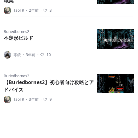
職業
TaoTR
・
2年前
・
3
Buriedbornes2
不定形ビルド
零銃
・
3年前
・
10
Buriedbornes2
【Buriedbornes2】初心者向け攻略とア
ドバイス
TaoTR
・
3年前
・
9