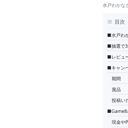
水戸わかなさ
目次
■水戸わ
■抽選で3
■レビュ
■キャン
期間
賞品
投稿い
■Game
現金やP