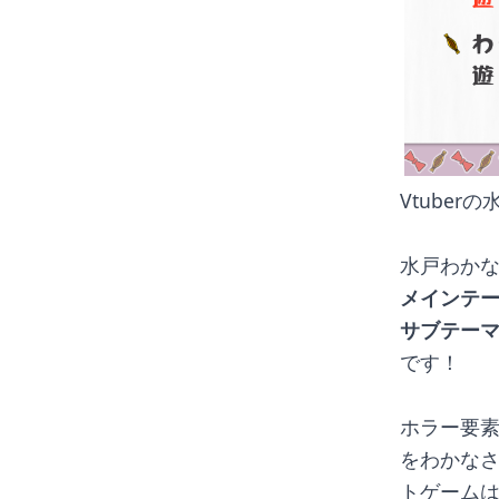
Vtuber
水戸わか
メインテ
サブテー
です！
ホラー要
をわかな
トゲーム