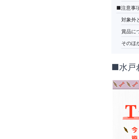
■注意事
対象外
賞品に
そのほ
■水戸