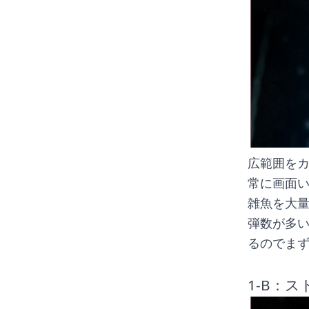
広範囲を
常に画面
雑魚を大
弾数が多い
るのでまず
1-B：