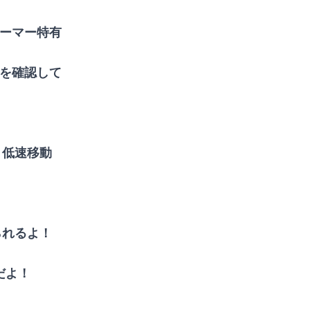
ーマー特有
を確認して
と
低速移動
られるよ！
だよ！