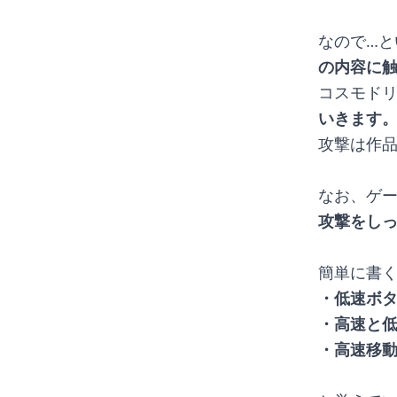
なので…と
の内容に
コスモドリ
いきます
攻撃は作
なお、ゲ
攻撃をし
簡単に書く
・低速ボ
・高速と
・高速移動