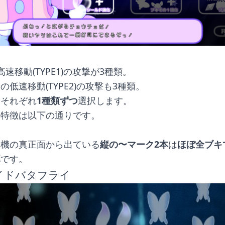
速移動(TYPE1)の攻撃が3種類。
の低速移動(TYPE2)の攻撃も3種類。
にそれぞれ
1種類ずつ
選択します。
の特徴は以下の通りです。
自機の真正面から出ている
縦の〜マーク2本
は
ほぼ全ブキ
弾
です。
ワイドバタフライ