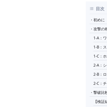
目次
・初めに
・攻撃の
1-A：
1-B：
1-C
2-A
2-B：
2-C：
・撃破比
【検証