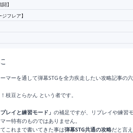
戦闘】
ージフレア】
に
ーマーを通して弾幕STGを全力疾走したい攻略記事の
！枝豆とらかん という者です。
リプレイと練習モード」
の補足ですが、リプレイや練習
ーマー特有のものではありません。
してこれまで書いてきた事は
弾幕STG共通の攻略
だと言え