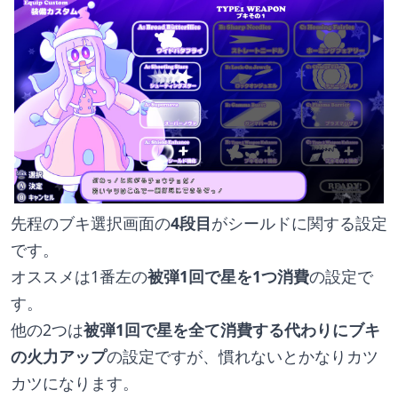
先程のブキ選択画面の
4段目
がシールドに関する設定
です。
オススメは1番左の
被弾1回で星を1つ消費
の設定で
す。
他の2つは
被弾1回で星を全て消費する代わりにブキ
の火力アップ
の設定ですが、慣れないとかなりカツ
カツになります。