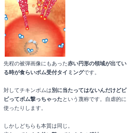
先程の被弾画像にもあった
赤い円形の領域が出てい
る時が食らいボム受付タイミング
です。
対してチキンボムは
別に当たってはないんだけどビ
ビってボム撃っちゃった
という蔑称です。自虐的に
使ったりします。
しかしどちらも本質は同じ。