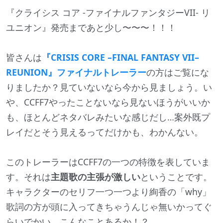
『クライシス コア -ファイナルファンタジーVII- リ
ユニオン』発売まであと少し〜〜〜！！！
皆さんは
『CRISIS CORE –FINAL FANTASY VII– 
REUNION』ファイナルトレーラー
の方はご覧にな
りましたか？見ていないなら今から見ましょう。い
や、CCFF7やったことないなら見ないほうがいいか
も、ほとんどネタバレみたいな感じだし…案外既プ
レイだとそう見えるってだけかも、わかんない。
このトレーラーはCCFF7の一つの特徴を表していま
す。それは
主題歌の主張が激しい
ということです。
キャラクターのセリフ一つ一つより絢香の「why」
歌詞の方が頭に入ってきちゃうんじゃ無いかってぐ
らいでかい。こんなことあるか！？